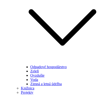
Odpadové hospodárstvo
Zeleň
Ovzdušie
Voda
Zimná a letná údržba
Knižnica
Projekty