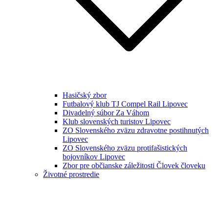
Hasičský zbor
Futbalový klub TJ Compel Rail Lipovec
Divadelný súbor Za Váhom
Klub slovenských turistov Lipovec
ZO Slovenského zväzu zdravotne postihnutých
Lipovec
ZO Slovenského zväzu protifašistických
bojovníkov Lipovec
Zbor pre občianske záležitosti Človek človeku
Životné prostredie