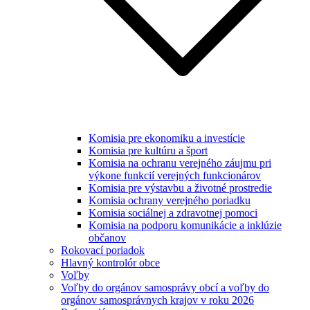
Komisia pre ekonomiku a investície
Komisia pre kultúru a šport
Komisia na ochranu verejného záujmu pri
výkone funkcií verejných funkcionárov
Komisia pre výstavbu a životné prostredie
Komisia ochrany verejného poriadku
Komisia sociálnej a zdravotnej pomoci
Komisia na podporu komunikácie a inklúzie
občanov
Rokovací poriadok
Hlavný kontrolór obce
Voľby
Voľby do orgánov samosprávy obcí a voľby do
orgánov samosprávnych krajov v roku 2026