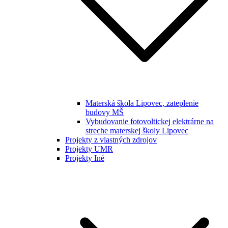
Materská škola Lipovec, zateplenie
budovy MŠ
Vybudovanie fotovoltickej elektrárne na
streche materskej školy Lipovec
Projekty z vlastných zdrojov
Projekty UMR
Projekty Iné