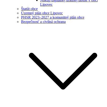
Nákup digitálnej úradnej tabule v obci
Lipovec
Štatút obce
Územný plán obce Lipovec
PHSR 2023–2027 a komunitný plán obce
Bezpečnosť a civilná ochrana