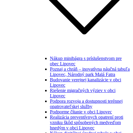
Nákup minibágra s príslušenstvom pre
obec Lipovec
Poznaj a chráň – inovatívna náučná tabuľa
Lipovec, Národný park Malá Fatra
Budovanie verejnej kanalizácie v obci
Lipovec
Riešenie migračných výziev v obci
Lipovec
Podpora rozvoja a dostupnosti terénnej
opatrovateľskej služby
Podporme čítanie v obci Lipovec
Realizácia preventívnych opatrení proti
vzniku škôd spôsobených medveďom
hnedým v obci Lipovec