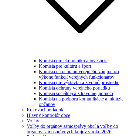
Komisia pre ekonomiku a investície
Komisia pre kultúru a šport
Komisia na ochranu verejného záujmu pri
výkone funkcií verejných funkcionárov
Komisia pre výstavbu a životné prostredie
Komisia ochrany verejného poriadku
Komisia sociálnej a zdravotnej pomoci
Komisia na podporu komunikácie a inklúzie
občanov
Rokovací poriadok
Hlavný kontrolór obce
Voľby
Voľby do orgánov samosprávy obcí a voľby do
orgánov samosprávnych krajov v roku 2026