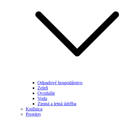
Odpadové hospodárstvo
Zeleň
Ovzdušie
Voda
Zimná a letná údržba
Knižnica
Projekty