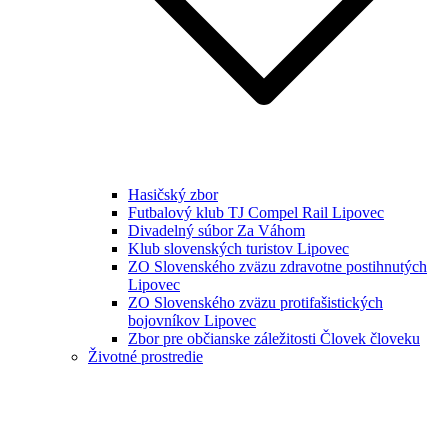
Hasičský zbor
Futbalový klub TJ Compel Rail Lipovec
Divadelný súbor Za Váhom
Klub slovenských turistov Lipovec
ZO Slovenského zväzu zdravotne postihnutých
Lipovec
ZO Slovenského zväzu protifašistických
bojovníkov Lipovec
Zbor pre občianske záležitosti Človek človeku
Životné prostredie