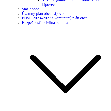
Nákup digitálnej úradnej tabule v obci
Lipovec
Štatút obce
Územný plán obce Lipovec
PHSR 2023–2027 a komunitný plán obce
Bezpečnosť a civilná ochrana