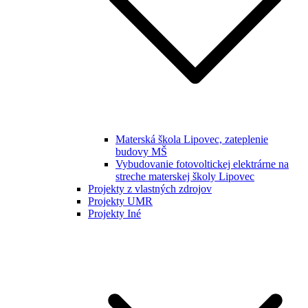
Materská škola Lipovec, zateplenie
budovy MŠ
Vybudovanie fotovoltickej elektrárne na
streche materskej školy Lipovec
Projekty z vlastných zdrojov
Projekty UMR
Projekty Iné