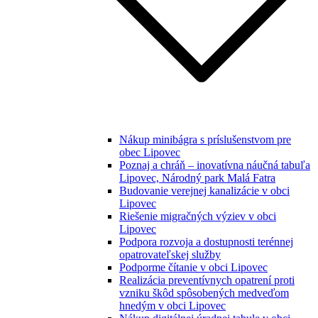
Nákup minibágra s príslušenstvom pre
obec Lipovec
Poznaj a chráň – inovatívna náučná tabuľa
Lipovec, Národný park Malá Fatra
Budovanie verejnej kanalizácie v obci
Lipovec
Riešenie migračných výziev v obci
Lipovec
Podpora rozvoja a dostupnosti terénnej
opatrovateľskej služby
Podporme čítanie v obci Lipovec
Realizácia preventívnych opatrení proti
vzniku škôd spôsobených medveďom
hnedým v obci Lipovec