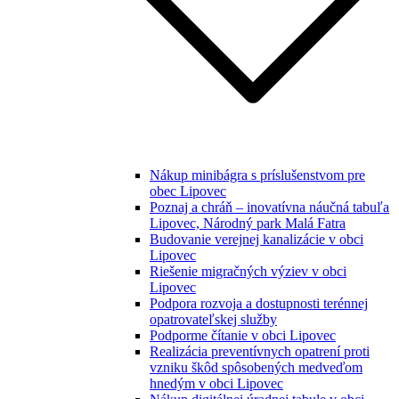
Nákup minibágra s príslušenstvom pre
obec Lipovec
Poznaj a chráň – inovatívna náučná tabuľa
Lipovec, Národný park Malá Fatra
Budovanie verejnej kanalizácie v obci
Lipovec
Riešenie migračných výziev v obci
Lipovec
Podpora rozvoja a dostupnosti terénnej
opatrovateľskej služby
Podporme čítanie v obci Lipovec
Realizácia preventívnych opatrení proti
vzniku škôd spôsobených medveďom
hnedým v obci Lipovec