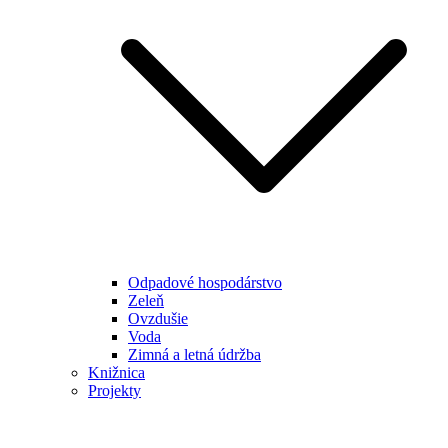
Odpadové hospodárstvo
Zeleň
Ovzdušie
Voda
Zimná a letná údržba
Knižnica
Projekty