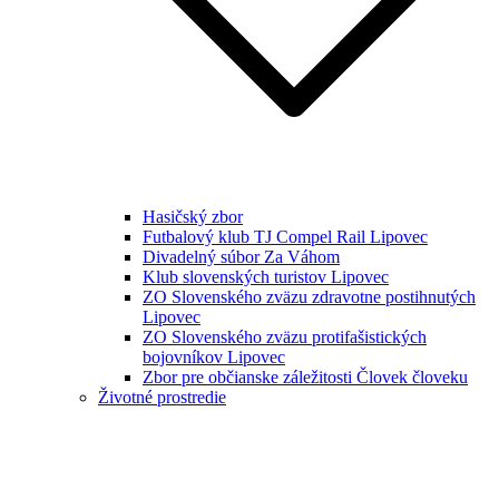
Hasičský zbor
Futbalový klub TJ Compel Rail Lipovec
Divadelný súbor Za Váhom
Klub slovenských turistov Lipovec
ZO Slovenského zväzu zdravotne postihnutých
Lipovec
ZO Slovenského zväzu protifašistických
bojovníkov Lipovec
Zbor pre občianske záležitosti Človek človeku
Životné prostredie