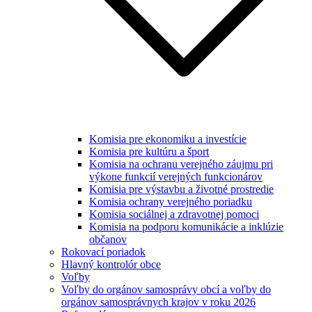
Komisia pre ekonomiku a investície
Komisia pre kultúru a šport
Komisia na ochranu verejného záujmu pri
výkone funkcií verejných funkcionárov
Komisia pre výstavbu a životné prostredie
Komisia ochrany verejného poriadku
Komisia sociálnej a zdravotnej pomoci
Komisia na podporu komunikácie a inklúzie
občanov
Rokovací poriadok
Hlavný kontrolór obce
Voľby
Voľby do orgánov samosprávy obcí a voľby do
orgánov samosprávnych krajov v roku 2026