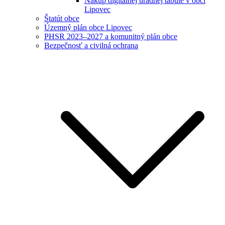
Nákup digitálnej úradnej tabule v obci
Lipovec
Štatút obce
Územný plán obce Lipovec
PHSR 2023–2027 a komunitný plán obce
Bezpečnosť a civilná ochrana