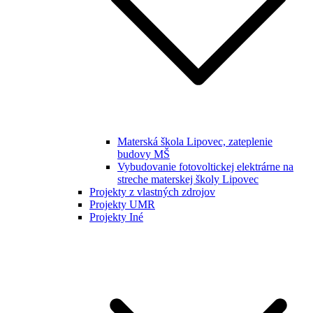
Materská škola Lipovec, zateplenie
budovy MŠ
Vybudovanie fotovoltickej elektrárne na
streche materskej školy Lipovec
Projekty z vlastných zdrojov
Projekty UMR
Projekty Iné