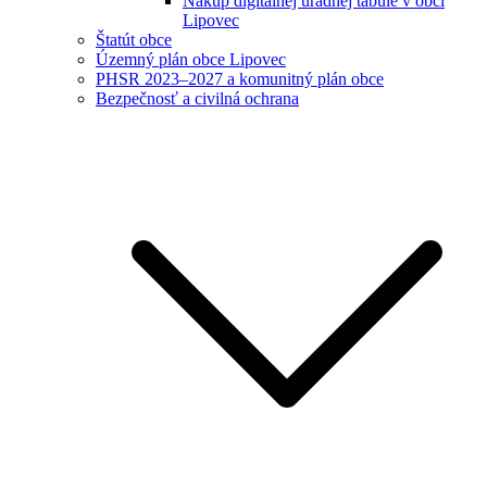
Nákup digitálnej úradnej tabule v obci
Lipovec
Štatút obce
Územný plán obce Lipovec
PHSR 2023–2027 a komunitný plán obce
Bezpečnosť a civilná ochrana