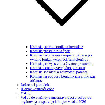
Komisia pre ekonomiku a investície
Komisia pre kultúru a šport
Komisia na ochranu verejného záujmu pri
výkone funkcií verejných funkcionárov
Komisia pre výstavbu a životné prostredie
Komisia ochrany verejného poriadku
Komisia sociálnej a zdravotnej pomoci
Komisia na podporu komunikácie a inklúzie
občanov
Rokovací poriadok
Hlavný kontrolór obce
Voľby
Voľby do orgánov samosprávy obcí a voľby do
orgánov samosprávnych krajov v roku 2026