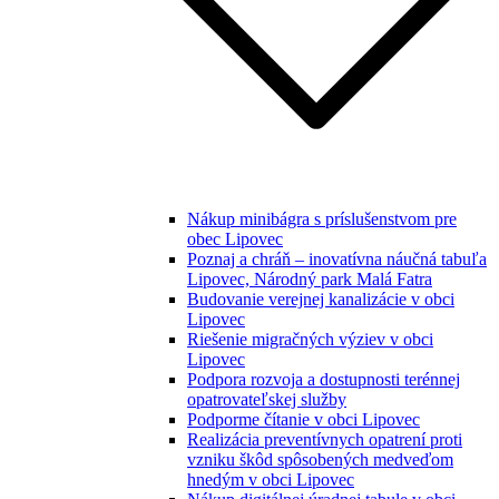
Nákup minibágra s príslušenstvom pre
obec Lipovec
Poznaj a chráň – inovatívna náučná tabuľa
Lipovec, Národný park Malá Fatra
Budovanie verejnej kanalizácie v obci
Lipovec
Riešenie migračných výziev v obci
Lipovec
Podpora rozvoja a dostupnosti terénnej
opatrovateľskej služby
Podporme čítanie v obci Lipovec
Realizácia preventívnych opatrení proti
vzniku škôd spôsobených medveďom
hnedým v obci Lipovec