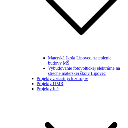
Materská škola Lipovec, zateplenie
budovy MŠ
Vybudovanie fotovoltickej elektrárne na
streche materskej školy Lipovec
Projekty z vlastných zdrojov
Projekty UMR
Projekty Iné