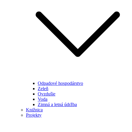
Odpadové hospodárstvo
Zeleň
Ovzdušie
Voda
Zimná a letná údržba
Knižnica
Projekty