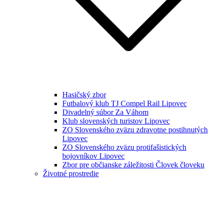
Hasičský zbor
Futbalový klub TJ Compel Rail Lipovec
Divadelný súbor Za Váhom
Klub slovenských turistov Lipovec
ZO Slovenského zväzu zdravotne postihnutých
Lipovec
ZO Slovenského zväzu protifašistických
bojovníkov Lipovec
Zbor pre občianske záležitosti Človek človeku
Životné prostredie