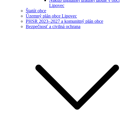
Nákup digitálnej úradnej tabule v obci
Lipovec
Štatút obce
Územný plán obce Lipovec
PHSR 2023–2027 a komunitný plán obce
Bezpečnosť a civilná ochrana