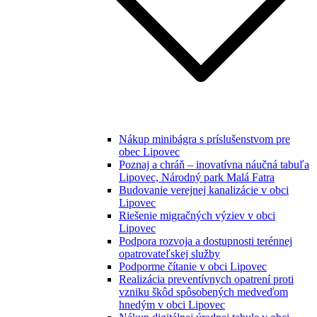
Nákup minibágra s príslušenstvom pre
obec Lipovec
Poznaj a chráň – inovatívna náučná tabuľa
Lipovec, Národný park Malá Fatra
Budovanie verejnej kanalizácie v obci
Lipovec
Riešenie migračných výziev v obci
Lipovec
Podpora rozvoja a dostupnosti terénnej
opatrovateľskej služby
Podporme čítanie v obci Lipovec
Realizácia preventívnych opatrení proti
vzniku škôd spôsobených medveďom
hnedým v obci Lipovec