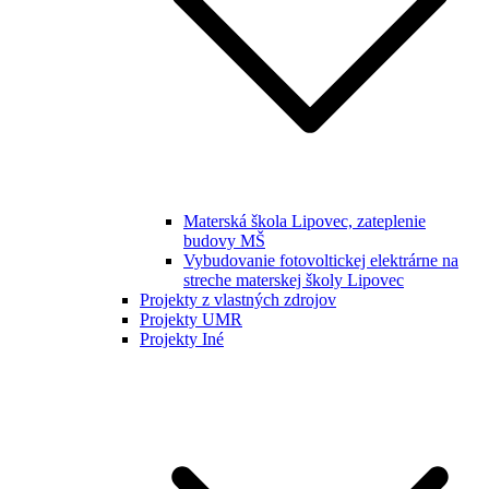
Materská škola Lipovec, zateplenie
budovy MŠ
Vybudovanie fotovoltickej elektrárne na
streche materskej školy Lipovec
Projekty z vlastných zdrojov
Projekty UMR
Projekty Iné