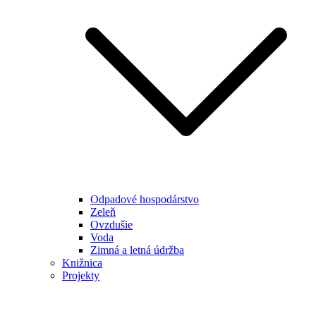
Odpadové hospodárstvo
Zeleň
Ovzdušie
Voda
Zimná a letná údržba
Knižnica
Projekty