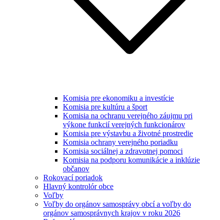
Komisia pre ekonomiku a investície
Komisia pre kultúru a šport
Komisia na ochranu verejného záujmu pri
výkone funkcií verejných funkcionárov
Komisia pre výstavbu a životné prostredie
Komisia ochrany verejného poriadku
Komisia sociálnej a zdravotnej pomoci
Komisia na podporu komunikácie a inklúzie
občanov
Rokovací poriadok
Hlavný kontrolór obce
Voľby
Voľby do orgánov samosprávy obcí a voľby do
orgánov samosprávnych krajov v roku 2026