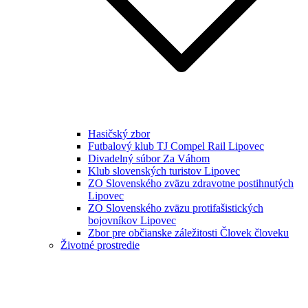
Hasičský zbor
Futbalový klub TJ Compel Rail Lipovec
Divadelný súbor Za Váhom
Klub slovenských turistov Lipovec
ZO Slovenského zväzu zdravotne postihnutých
Lipovec
ZO Slovenského zväzu protifašistických
bojovníkov Lipovec
Zbor pre občianske záležitosti Človek človeku
Životné prostredie