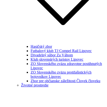
Hasičský zbor
Futbalový klub TJ Compel Rail Lipovec
Divadelný súbor Za Váhom
Klub slovenských turistov Lipovec
ZO Slovenského zväzu zdravotne postihnutých
Lipovec
ZO Slovenského zväzu protifašistických
bojovníkov Lipovec
Zbor pre občianske záležitosti Človek človeku
Životné prostredie