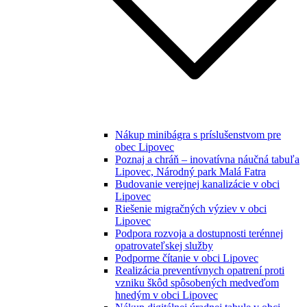
Nákup minibágra s príslušenstvom pre
obec Lipovec
Poznaj a chráň – inovatívna náučná tabuľa
Lipovec, Národný park Malá Fatra
Budovanie verejnej kanalizácie v obci
Lipovec
Riešenie migračných výziev v obci
Lipovec
Podpora rozvoja a dostupnosti terénnej
opatrovateľskej služby
Podporme čítanie v obci Lipovec
Realizácia preventívnych opatrení proti
vzniku škôd spôsobených medveďom
hnedým v obci Lipovec