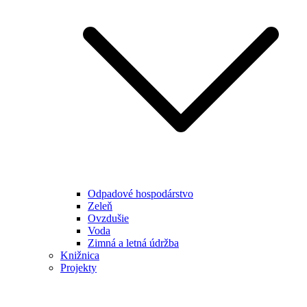
Odpadové hospodárstvo
Zeleň
Ovzdušie
Voda
Zimná a letná údržba
Knižnica
Projekty