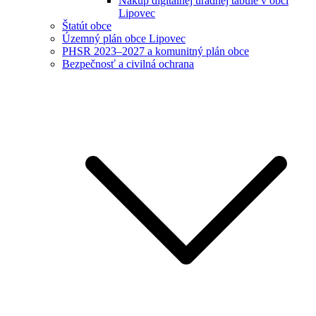
Nákup digitálnej úradnej tabule v obci
Lipovec
Štatút obce
Územný plán obce Lipovec
PHSR 2023–2027 a komunitný plán obce
Bezpečnosť a civilná ochrana