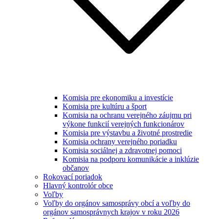
Komisia pre ekonomiku a investície
Komisia pre kultúru a šport
Komisia na ochranu verejného záujmu pri
výkone funkcií verejných funkcionárov
Komisia pre výstavbu a životné prostredie
Komisia ochrany verejného poriadku
Komisia sociálnej a zdravotnej pomoci
Komisia na podporu komunikácie a inklúzie
občanov
Rokovací poriadok
Hlavný kontrolór obce
Voľby
Voľby do orgánov samosprávy obcí a voľby do
orgánov samosprávnych krajov v roku 2026