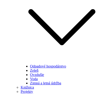
Odpadové hospodárstvo
Zeleň
Ovzdušie
Voda
Zimná a letná údržba
Knižnica
Projekty