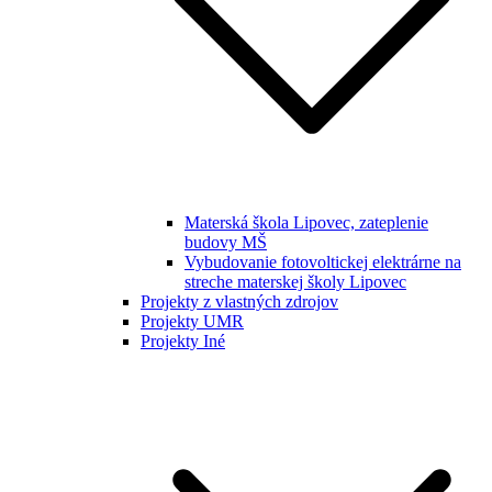
Materská škola Lipovec, zateplenie
budovy MŠ
Vybudovanie fotovoltickej elektrárne na
streche materskej školy Lipovec
Projekty z vlastných zdrojov
Projekty UMR
Projekty Iné