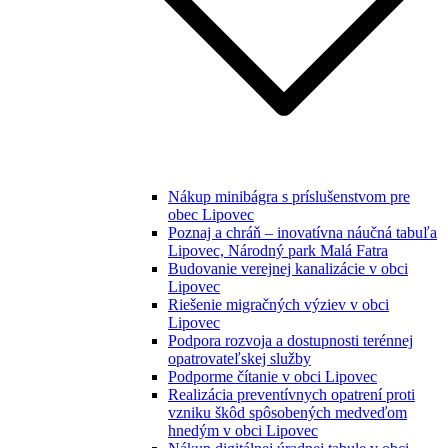
Nákup minibágra s príslušenstvom pre
obec Lipovec
Poznaj a chráň – inovatívna náučná tabuľa
Lipovec, Národný park Malá Fatra
Budovanie verejnej kanalizácie v obci
Lipovec
Riešenie migračných výziev v obci
Lipovec
Podpora rozvoja a dostupnosti terénnej
opatrovateľskej služby
Podporme čítanie v obci Lipovec
Realizácia preventívnych opatrení proti
vzniku škôd spôsobených medveďom
hnedým v obci Lipovec