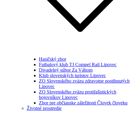
Hasičský zbor
Futbalový klub TJ Compel Rail Lipovec
Divadelný súbor Za Váhom
Klub slovenských turistov Lipovec
ZO Slovenského zväzu zdravotne postihnutých
Lipovec
ZO Slovenského zväzu protifašistických
bojovníkov Lipovec
Zbor pre občianske záležitosti Človek človeku
Životné prostredie