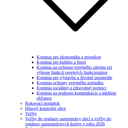
Komisia pre ekonomiku a investície
Komisia pre kultúru a šport
Komisia na ochranu verejného záujmu pri
výkone funkcií verejných funkcionárov
Komisia pre výstavbu a životné prostredie
Komisia ochrany verejného poriadku
Komisia sociálnej a zdravotnej pomoci
Komisia na podporu komunikácie a inklúzie
občanov
Rokovací poriadok
Hlavný kontrolór obce
Voľby
Voľby do orgánov samosprávy obcí a voľby do
orgánov samosprávnych krajov v roku 2026