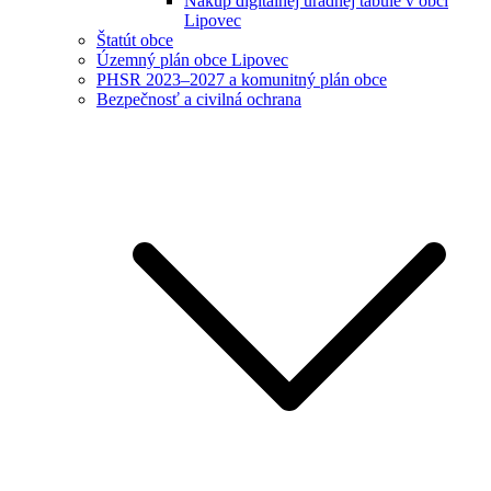
Nákup digitálnej úradnej tabule v obci
Lipovec
Štatút obce
Územný plán obce Lipovec
PHSR 2023–2027 a komunitný plán obce
Bezpečnosť a civilná ochrana